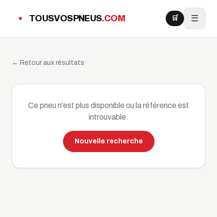
Aller au contenu principal
TOUSVOSPNEUS
.COM
☰
🛒
← Retour aux résultats
Ce pneu n'est plus disponible ou la référence est
introuvable.
Nouvelle recherche